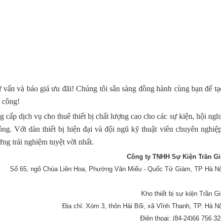
ấn và báo giá ưu đãi! Chúng tôi sẵn sàng đồng hành cùng bạn để tạ
 công!
 cấp dịch vụ cho thuê thiết bị chất lượng cao cho các sự kiện, hội nghị
ông. Với dàn thiết bị hiện đại và đội ngũ kỹ thuật viên chuyên nghiệp
g trải nghiệm tuyệt vời nhất.
Công ty TNHH Sự Kiện Trần Gi
Số 65, ngõ Chùa Liên Hoa, Phường Văn Miếu - Quốc Tử Giám, TP Hà Nộ
Kho thiết bị sự kiện Trần Gi
Địa chỉ: Xóm 3, thôn Hải Bối, xã Vĩnh Thanh, TP. Hà Nộ
Điện thoại: (84-24)66 756 32