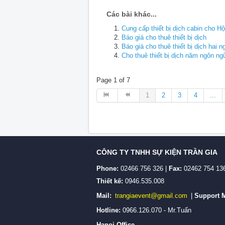
Các bài khác...
Cung cấp thiết bị dịch cabin cho 
Báo giá cho thuê thiết bị dịch
Báo giá cho thuê thiết bị dịch hai 
Cho thuê thiết bị dịch năm ngôn ng
Page 1 of 7
1
2
3
4
...
CÔNG TY TNHH SỰ KIỆN TRẦN GIA
Phone:
02466 756 326 |
Fax:
02462 754 13
Thiết kế:
0946.535.008
Mail:
trangiaevent@gmail.com
|
Support M
Hotline:
0966.126.070 - Mr.Tuấn
Hanoi Office