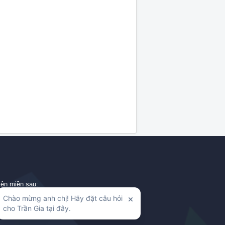
tên miền sau:
mthanh.com