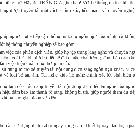
ạt thông tin? Hãy để TRẦN GIA giúp bạn! Với hệ thống dịch cabin tiê
dung được truyền tải một cách chính xác, liền mạch và chuyên nghiệ
u giúp người nghe tiếp cận thông tin bằng ngôn ngữ của mình mà khôn
Một hệ thống chuyên nghiệp sẽ bao gồm:
m việc của phiên dịch viên, giúp họ tập trung lắng nghe và chuyển ng
 bên ngoài. Cabin được thiết kế đạt chuẩn chất lượng, đảm bảo cách â
làm việc hiệu quả trong thời gian dài.
 sử dụng micro để truyền tải nội dung dịch sang ngôn ngữ khác. Micr
g và loại bỏ tạp âm. Tai nghe giúp họ nghe chính xác lời phát biểu t
trung tâm có chức năng truyền tải nội dung dịch đến tai nghe của ngườ
ín hiệu đảm bảo âm thanh rõ ràng, không bị trễ, giúp người tham dự tiế
 không làm gián đoạn sự kiện.
hu cầu sử dụng dịch cabin ngày càng cao. Thiết bị này đặc biệt qua