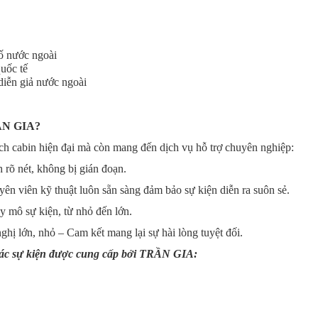
tố nước ngoài
quốc tế
diễn giả nước ngoài
RẦN GIA?
ịch cabin hiện đại mà còn mang đến dịch vụ hỗ trợ chuyên nghiệp:
 rõ nét, không bị gián đoạn.
yên viên kỹ thuật luôn sẵn sàng đảm bảo sự kiện diễn ra suôn sẻ.
y mô sự kiện, từ nhỏ đến lớn.
hị lớn, nhỏ – Cam kết mang lại sự hài lòng tuyệt đối.
i các sự kiện được cung cấp bởi TRẦN GIA: