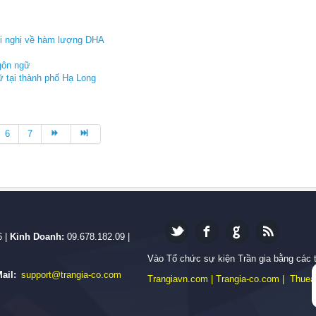
Hội nghị về hàm lượng DHA
ngôn ngữ
ữ tại thành phố Hạ Long
6
7
6 |
Kinh Doanh:
09.678.182.09 |
Vào Tổ chức sự kiện Trần gia bằng các 
ail:
support@trangia-co.com
Trangiavn.com
|
Trangia-co.com
|
Thuea