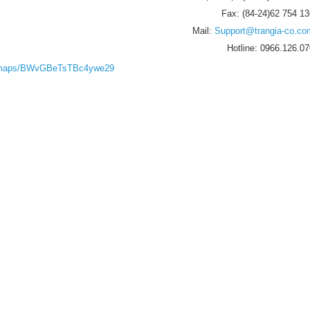
Fax: (84-24)62 754 13
Mail:
Support@trangia-co.co
Hotline: 0966.126.07
gl/maps/BWvGBeTsTBc4ywe29