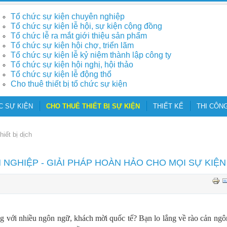
Tổ chức sự kiện chuyên nghiệp
Tổ chức sự kiện lễ hội, sự kiện cộng đồng
Tổ chức lễ ra mắt giới thiệu sản phẩm
Tổ chức sự kiện hội chợ, triển lãm
Tổ chức sự kiện lễ kỷ niệm thành lập công ty
Tổ chức sự kiện hội nghị, hội thảo
Tổ chức sự kiện lễ động thổ
Cho thuê thiết bị tổ chức sự kiện
C SỰ KIỆN
CHO THUÊ THIẾT BỊ SỰ KIỆN
THIẾT KẾ
THI CÔNG
hiết bị dịch
 NGHIỆP - GIẢI PHÁP HOÀN HẢO CHO MỌI SỰ KIỆN
g với nhiều ngôn ngữ, khách mời quốc tế? Bạn lo lắng về rào cản ngô