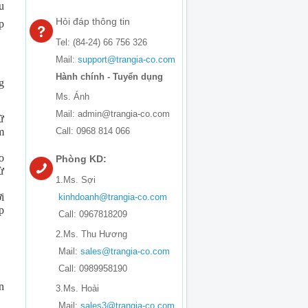
u
Hỏi đáp thông tin
p
Tel: (84-24) 66 756 326
Mail:
support@trangia-co.com
Hành chính - Tuyển dụng
g
Ms. Ánh
Mail: admin@trangia-co.com
ữ
m
Call: 0968 814 066
o
Phòng KD:
ừ
1.Ms. Sợi
i
kinhdoanh@trangia-co.com
p
Call: 0967818209
2.Ms. Thu Hương
Mail:
sales@trangia-co.com
Call: 0989958190
n
3.Ms. Hoài
Mail:
sales3@trangia-co.com