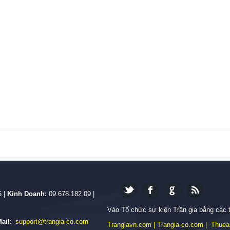
6 |
Kinh Doanh:
09.678.182.09 |
Vào Tổ chức sự kiện Trần gia bằng các 
ail:
support@trangia-co.com
Trangiavn.com
|
Trangia-co.com
|
Thuea