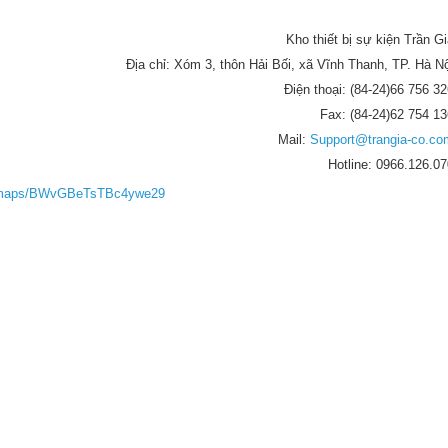
Kho thiết bị sự kiện Trần Gi
Địa chỉ: Xóm 3, thôn Hải Bối, xã Vĩnh Thanh, TP. Hà Nộ
Điện thoại: (84-24)66 756 32
Fax: (84-24)62 754 13
Mail:
Support@trangia-co.co
Hotline: 0966.126.07
gl/maps/BWvGBeTsTBc4ywe29