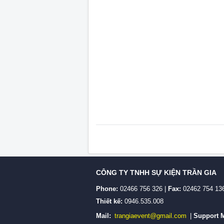
CÔNG TY TNHH SỰ KIỆN TRẦN GIA
Phone:
02466 756 326 |
Fax:
02462 754 13
Thiết kế:
0946.535.008
Mail:
trangiaevent@gmail.com
|
Support M