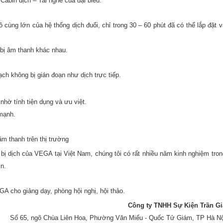
Cabin dịch – Tai nghe của đại biểu.
 cùng lớn của hệ thống dịch đuổi, chỉ trong 30 – 60 phút đã có thể lắp đặt v
 bị âm thanh khác nhau.
ạch không bị gián đoạn như dịch trực tiếp.
nhờ tính tiện dụng và ưu việt.
 mạnh.
âm thanh trên thị trường
t bị dịch của VEGA tại Việt Nam, chúng tôi có rất nhiều năm kinh nghiệm tron
in.
GA cho giảng dạy, phòng hội nghị, hội thảo.
Công ty TNHH Sự Kiện Trần Gi
Số 65, ngõ Chùa Liên Hoa, Phường Văn Miếu - Quốc Tử Giám, TP Hà Nộ