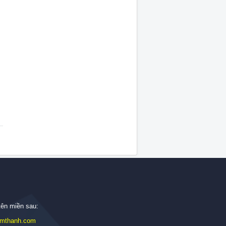
tên miền sau:
mthanh.com