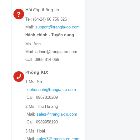
Hỏi đáp thông tin
Tel: (84-24) 66 756 326
Mail:
support@trangia-co.com
Hành chính - Tuyển dụng
Ms. Ánh
Mail: admin@trangia-co.com
Call: 0968 814 066
Phòng KD:
1.Ms. Sợi
kinhdoanh@trangia-co.com
Call: 0967818209
2.Ms. Thu Hương
Mail:
sales@trangia-co.com
Call: 0989958190
3.Ms. Hoài
Mail:
sales3@trangia-co.com