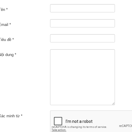
Tên
*
Email
*
Tiêu đề
*
Nội dung
*
Xác minh từ
*