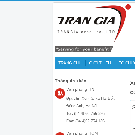
TRANG CHỦ
GIỚI THIỆU
TỔ CHỨ
Thông tin khác
X
Văn phòng HN
Gử
Địa chỉ:
Xóm 3, xã Hải Bối,
Đông Anh, Hà Nội
Tel:
(84-4) 66 756 326
Fax:
(84-4)62 754 136
Văn phòng HCM