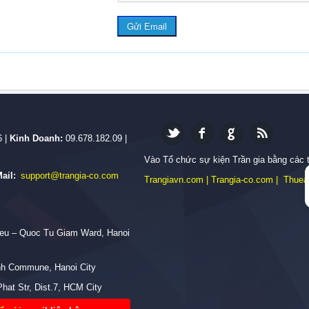
Gửi Email
6 |
Kinh Doanh:
09.678.182.09 |
Vào Tổ chức sự kiện Trần gia bằng các 
ail:
support@trangia-co.com
Trangiavn.com
|
Trangia-co.com
|
Thuea
Mieu – Quoc Tu Giam Ward, Hanoi
anh Commune, Hanoi City
hat Str, Dist.7, HCM City