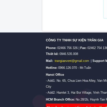
CÔNG TY TNHH SỰ KIỆN TRẦN GIA
Phone:
02466 756 326 |
Fax:
02462 754 13
Thiết kế:
0946.535.008
Mail:
trangiaevent@gmail.com
|
Support M
Hotline:
0966.126.070 - Mr.Tuấn
Hanoi Office
- Add1: No. 65, Chua Lien Hoa Alley, Van 
City
- Add2: Hamlet 3, Hai Boi Village, Vinh Th
HCM Branch Office:
No.28/2b, Huynh Tan P