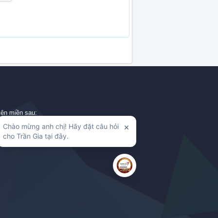
tên miền sau:
mthanh.com