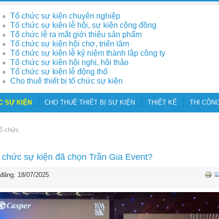
Tổ chức sự kiện chuyên nghiệp
Tổ chức sự kiện lễ hội, sự kiện cộng đồng
Tổ chức lễ ra mắt giới thiệu sản phẩm
Tổ chức sự kiện hội chợ, triển lãm
Tổ chức sự kiện lễ kỷ niệm thành lập công ty
Tổ chức sự kiện hội nghị, hội thảo
Tổ chức sự kiện lễ động thổ
Cho thuê thiết bị tổ chức sự kiện
C SỰ KIỆN
CHO THUÊ THIẾT BỊ SỰ KIỆN
THIẾT KẾ
THI CÔNG
tổ chức
 chức sự kiện đã chọn Trần Gia Event?
đăng: 18/07/2025