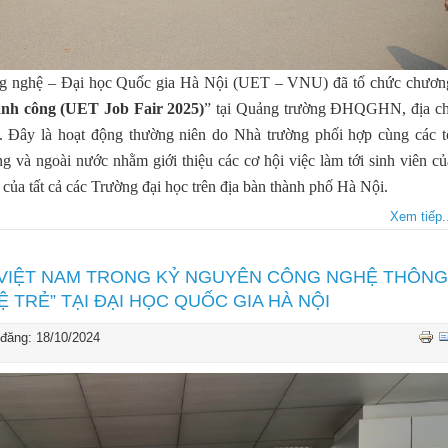
ng nghệ – Đại học Quốc gia Hà Nội (UET – VNU) đã tổ chức chươn
hành công (UET Job Fair 2025)
” tại Quảng trường ĐHQGHN, địa ch
 Đây là hoạt động thường niên do Nhà trường phối hợp cùng các t
ng và ngoài nước nhằm giới thiệu các cơ hội việc làm tới sinh viên củ
của tất cả các Trường đại học trên địa bàn thành phố Hà Nội.
Xem tiếp..
Ị VIỆT NAM TRONG KỶ NGUYÊN CÔNG NGHỆ THÔNG
Ệ TRẺ” TẠI ĐẠI HỌC QUỐC GIA HÀ NỘI
đăng: 18/10/2024