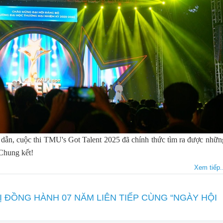
 dẫn, cuộc thi TMU's Got Talent 2025 đã chính thức tìm ra được nhữn
 Chung kết!
Xem tiếp..
Ị ĐỒNG HÀNH 07 NĂM LIÊN TIẾP CÙNG “NGÀY HỘI