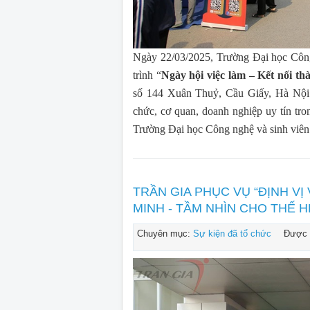
Ngày 22/03/2025, Trường Đại học Cô
trình “
Ngày hội việc làm – Kết nối t
số 144 Xuân Thuỷ, Cầu Giấy, Hà Nội.
chức, cơ quan, doanh nghiệp uy tín tro
Trường Đại học Công nghệ và sinh viên 
TRẦN GIA PHỤC VỤ “ĐỊNH V
MINH - TẦM NHÌN CHO THẾ H
Chuyên mục:
Sự kiện đã tổ chức
Được 