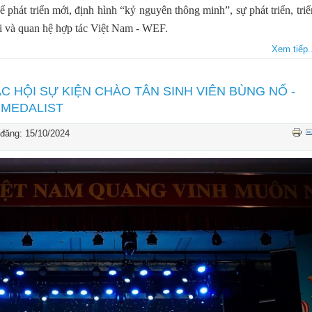
 phát triển mới, định hình “kỷ nguyên thông minh”, sự phát triển, triể
 và quan hệ hợp tác Việt Nam - WEF.
Xem tiếp..
C HỘI SỰ KIỆN CHÀO TÂN SINH VIÊN BÙNG NỔ -
 MEDALIST
đăng: 15/10/2024