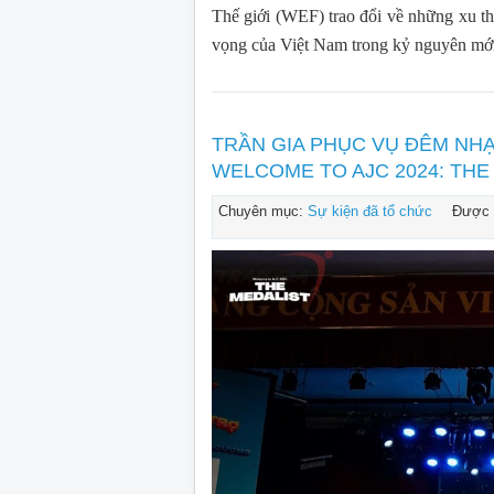
Thế giới (WEF) trao đổi về những xu thế
vọng của Việt Nam trong kỷ nguyên mới
TRẦN GIA PHỤC VỤ ĐÊM NHẠ
WELCOME TO AJC 2024: THE
Chuyên mục:
Sự kiện đã tổ chức
Được 