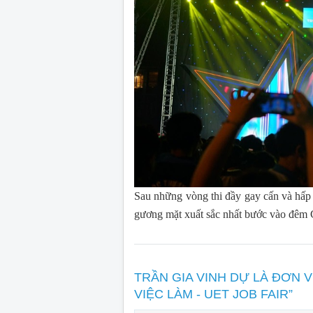
Sau những vòng thi đầy gay cấn và hấp
gương mặt xuất sắc nhất bước vào đêm
TRẦN GIA VINH DỰ LÀ ĐƠN V
VIỆC LÀM - UET JOB FAIR”