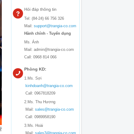
Hỏi đáp thông tin
Tel: (84-24) 66 756 326
Mail:
support@trangia-co.com
Hành chính - Tuyển dụng
Ms. Ánh
Mail: admin@trangia-co.com
Call: 0968 814 066
Phòng KD:
1.Ms. Sợi
kinhdoanh@trangia-co.com
Call: 0967818209
2.Ms. Thu Hương
Mail:
sales@trangia-co.com
Call: 0989958190
3.Ms. Hoài
ệ
Mail:
sales3@trangia-co.com