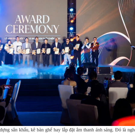
 dựng sân khấu, kê bàn ghế hay lắp đặt âm thanh ánh sáng. Đó là ngh