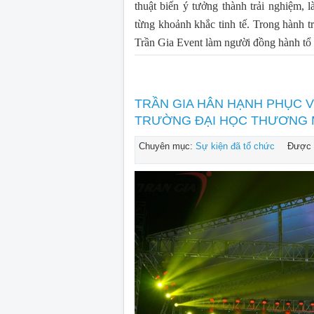
thuật biến ý tưởng thành trải nghiệm,
từng khoảnh khắc tinh tế. Trong hành t
Trần Gia Event làm người đồng hành tổ 
TRẦN GIA HÂN HẠNH PHỤC V
TRƯỜNG ĐẠI HỌC THƯƠNG 
Chuyên mục:
Sự kiện đã tổ chức
Được 