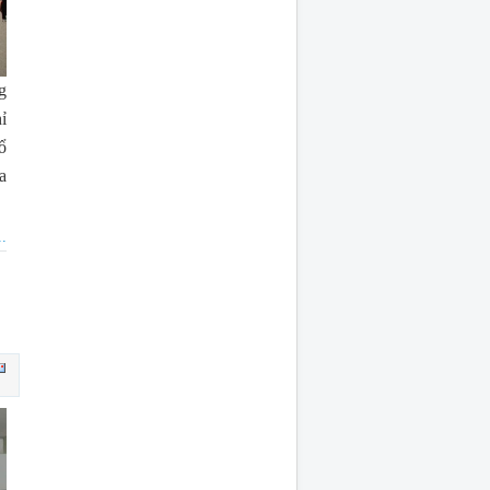
g
ỉ
ổ
a
.