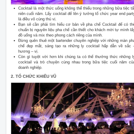
Cocktail là một thức uống không thể thiếu trong những bữa tiệc tấ
niên cuối năm. Lấy cocktail để lên ý tưởng tổ chức year end part
là điều vô cùng thú vị.
Bạn sẽ cần phải tìm hiểu cơ bản về pha chế Cocktail để có th
chuẩn bị nguyên liệu pha chế cần thiết cho khách mời tự mình lấ
đồ uống và mix theo phong cách riêng của mình.
Đừng quên thuê một bartender chuyên nghiệp với những màn ph
chế đẹp mắt, sáng tạo ra những ly cocktail hấp dẫn về sắc 
hương – vị.
Còn gì tuyệt vời hơn khi chúng ta có thể thưởng thức những l
cocktail và trò chuyện cùng nhau trong bữa tiệc cuối năm củ
doanh nghiệp.
2. TỔ CHỨC KHIÊU VŨ