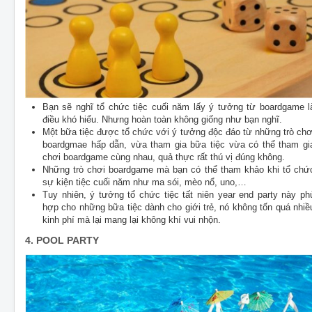
Bạn sẽ nghĩ tổ chức tiệc cuối năm lấy ý tưởng từ boardgame l
điều khó hiểu. Nhưng hoàn toàn không giống như bạn nghĩ.
Một bữa tiệc được tổ chức với ý tưởng độc đáo từ những trò chơ
boardgmae hấp dẫn, vừa tham gia bữa tiệc vừa có thể tham gi
chơi boardgame cùng nhau, quả thực rất thú vị đúng không.
Những trò chơi boardgame mà bạn có thể tham khảo khi tổ chứ
sự kiện tiệc cuối năm như ma sói, mèo nổ, uno,…
Tuy nhiên, ý tưởng tổ chức tiệc tất niên year end party này ph
hợp cho những bữa tiệc dành cho giới trẻ, nó không tốn quá nhiề
kinh phí mà lại mang lại không khí vui nhộn.
4. POOL PARTY