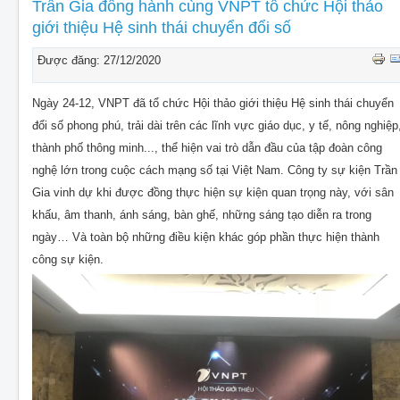
CHO THUÊ THIẾT BỊ SỰ KIỆN
Trần Gia đồng hành cùng VNPT tổ chức Hội thảo
giới thiệu Hệ sinh thái chuyển đổi số
THIẾT KẾ
Được đăng: 27/12/2020
THI CÔNG - LẮP ĐẶT THIẾT BỊ
Ngày 24-12, VNPT đã tổ chức Hội thảo giới thiệu Hệ sinh thái chuyển
đổi số phong phú, trải dài trên các lĩnh vực giáo dục, y tế, nông nghiệp
thành phố thông minh..., thể hiện vai trò dẫn đầu của tập đoàn công
nghệ lớn trong cuộc cách mạng số tại Việt Nam. Công ty sự kiện Trần
Gia vinh dự khi được đồng thực hiện sự kiện quan trọng này, với sân
khấu, âm thanh, ánh sáng, bàn ghế, những sáng tạo diễn ra trong
ngày… Và toàn bộ những điều kiện khác góp phần thực hiện thành
công sự kiện.