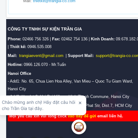
Mail:
thietke@trangia-co.com
CÔNG TY TNHH SỰ KIỆN TRẦN GIA
Phone:
02466 756 326 |
Fax:
02462 754 136 |
Kinh Doanh:
09.678.182.
|
Thiết kế:
0946.535.008
Mail:
trangiaevent@gmail.com
|
Support Mail:
support@trangia-co.co
Hotline:
0966.126.070 - Mr.Tuấn
Hanoi Office
- Add1: No. 65, Chua Lien Hoa Alley, Van Mieu – Quoc Tu Giam Ward,
Hanoi City
- Add2: Hamlet 3, Hai Boi Village, Vinh Thanh Commune, Hanoi City
HCM Branch Office:
No.28/2b, Huynh Tan Phat Str, Dist.7, HCM City
Mọi yêu cầu xin vui lòng click
vào đây để gửi
email liên hệ.