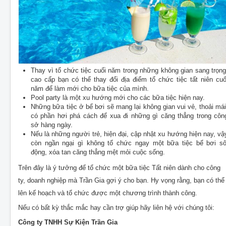
Thay vì tổ chức tiệc cuối năm trong những không gian sang trọng
cao cấp bạn có thể thay đổi địa điểm tổ chức tiệc tất niên cuố
năm để làm mới cho bữa tiệc của mình.
Pool party là một xu hướng mới cho các bữa tiệc hiện nay.
Những bữa tiệc ở bể bơi sẽ mang lại không gian vui vẻ, thoải mái
có phần hơi phá cách để xua đi những gì căng thẳng trong côn
sở hàng ngày.
Nếu là những người trẻ, hiện đại, cập nhật xu hướng hiện nay, vậ
còn ngần ngại gì không tổ chức ngay một bữa tiệc bể bơi sô
động, xóa tan căng thẳng mệt mỏi cuộc sống.
Trên đây là ý tưởng để tổ chức một bữa tiệc Tất niên dành cho công
ty, doanh nghiệp mà Trần Gia gợi ý cho bạn. Hy vọng rằng, bạn có thể
lên kế hoạch và tổ chức được một chương trình thành công.
Nếu có bất kỳ thắc mắc hay cần trợ giúp hãy liên hệ với chúng tôi:
Công ty TNHH Sự Kiện Trần Gia