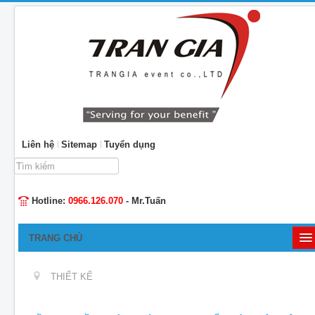
Liên hệ
Sitemap
Tuyển dụng
Tìm
kiếm...
Hotline:
0966.126.070
- Mr.Tuấn
TRANG CHỦ
GIỚI THIỆU
THIẾT KẾ
TỔ CHỨC SỰ KIỆN