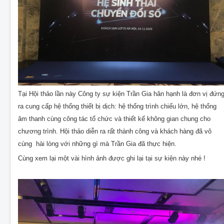
Tại Hội thảo lần này Công ty sự kiện Trần Gia hân hạnh là đơn vị đứn
ra cung cấp hệ thống thiết bị dịch: hệ thống trình chiếu lớn, hệ thống
âm thanh cùng công tác tổ chức và thiết kế không gian chung cho
chương trình. Hội thảo diễn ra rất thành công và khách hàng đã vô
cùng hài lòng với những gì mà Trần Gia đã thực hiện.
Cùng xem lại một vài hình ảnh được ghi lại tại sự kiện này nhé !