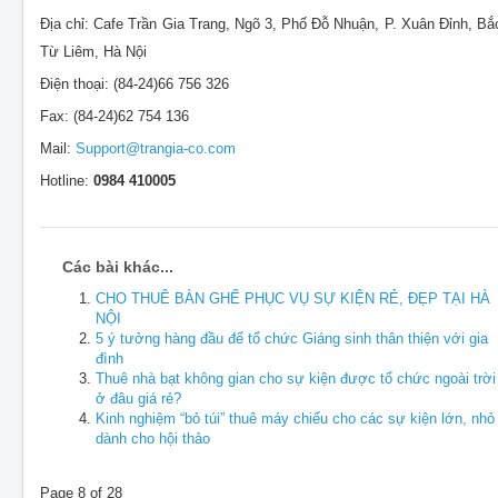
Địa chỉ: Cafe Trần Gia Trang, Ngõ 3, Phố Đỗ Nhuận, P. Xuân Đỉnh, Bắ
Từ Liêm, Hà Nội
Điện thoại: (84-24)66 756 326
Fax: (84-24)62 754 136
Mail:
Support@trangia-co.com
Hotline:
0984 410005
Các bài khác...
CHO THUÊ BÀN GHẾ PHỤC VỤ SỰ KIỆN RẺ, ĐẸP TẠI HÀ
NỘI
5 ý tưởng hàng đầu để tổ chức Giáng sinh thân thiện với gia
đình
Thuê nhà bạt không gian cho sự kiện được tổ chức ngoài trời
ở đâu giá rẻ?
Kinh nghiệm “bỏ túi” thuê máy chiếu cho các sự kiện lớn, nhỏ
dành cho hội thảo
Page 8 of 28