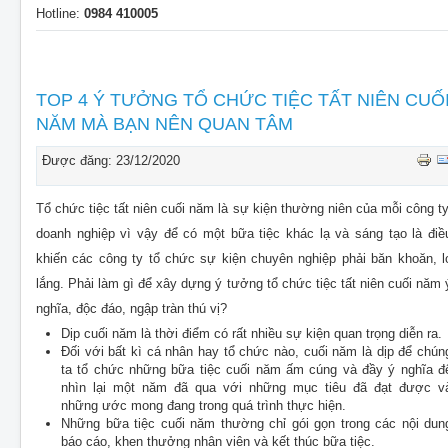
Hotline:
0984 410005
TOP 4 Ý TƯỞNG TỔ CHỨC TIỆC TẤT NIÊN CUỐ
NĂM MÀ BẠN NÊN QUAN TÂM
Được đăng: 23/12/2020
Tổ chức tiệc tất niên cuối năm là sự kiện thường niên của mỗi công ty
doanh nghiệp vì vậy để có một bữa tiệc khác lạ và sáng tạo là điề
khiến các công ty tổ chức sự kiện chuyên nghiệp phải băn khoăn, l
lắng. Phải làm gì để xây dựng ý tưởng tổ chức tiệc tất niên cuối năm 
nghĩa, độc đáo, ngập tràn thú vị?
Dịp cuối năm là thời điểm có rất nhiều sự kiện quan trọng diễn ra.
Đối với bất kì cá nhân hay tổ chức nào, cuối năm là dịp để chún
ta tổ chức những bữa tiệc cuối năm ấm cúng và đầy ý nghĩa đ
nhìn lại một năm đã qua với những mục tiêu đã đạt được v
những ước mong đang trong quá trình thực hiện.
Những bữa tiệc cuối năm thường chỉ gói gọn trong các nội dun
báo cáo, khen thưởng nhân viên và kết thúc bữa tiệc.