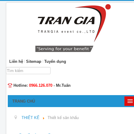
Liên hệ
Sitemap
Tuyển dụng
Tìm
kiếm...
Hotline:
0966.126.070
- Mr.Tuấn
TRANG CHỦ
GIỚI THIỆU
THIẾT KẾ
Thiết kế sân khấu
TỔ CHỨC SỰ KIỆN