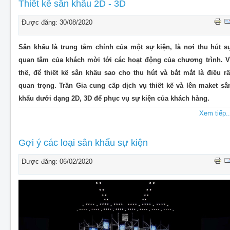
CHO THUÊ THIẾT BỊ SỰ KIỆN
Thiết kế sân khấu 2D - 3D
THIẾT KẾ
Được đăng: 30/08/2020
THI CÔNG - LẮP ĐẶT THIẾT BỊ
Sân khấu là trung tâm chính của một sự kiện, là nơi thu hút s
quan tâm của khách mời tới các hoạt động của chương trình. V
thế, để thiết kế sân khấu sao cho thu hút và bắt mắt là điều rấ
quan trọng. Trần Gia cung cấp dịch vụ thiết kế và lên maket sâ
khấu dưới dạng 2D, 3D để phục vụ sự kiện của khách hàng.
Xem tiếp..
Gợi ý các loại sân khấu sự kiện
Được đăng: 06/02/2020