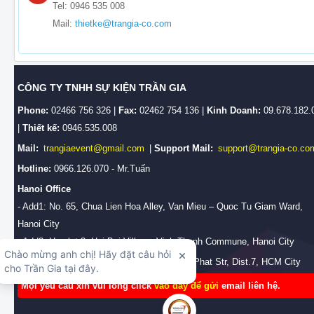
Tel: 0946 535 008
Mail:
thietke@trangia-co.com
CÔNG TY TNHH SỰ KIỆN TRẦN GIA
Phone:
02466 756 326 |
Fax:
02462 754 136 |
Kinh Doanh:
09.678.182.
|
Thiết kế:
0946.535.008
Mail:
trangiaevent@gmail.com
|
Support Mail:
support@trangia-co.co
Hotline:
0966.126.070 - Mr.Tuấn
Hanoi Office
- Add1: No. 65, Chua Lien Hoa Alley, Van Mieu – Quoc Tu Giam Ward,
Hanoi City
- Add2: Hamlet 3, Hai Boi Village, Vinh Thanh Commune, Hanoi City
HCM Branch Office:
No.28/2b, Huynh Tan Phat Str, Dist.7, HCM City
Mọi yêu cầu xin vui lòng click
vào đây để gửi
email liên hệ.