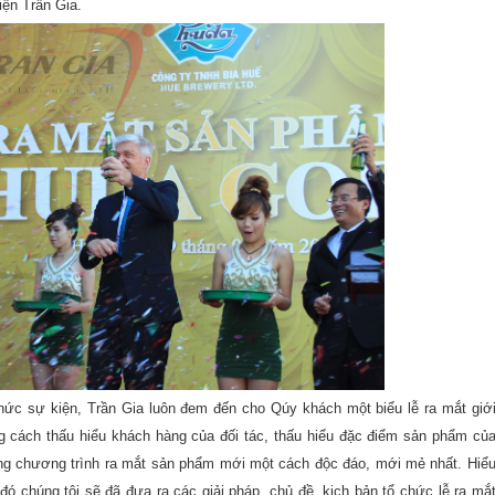
iện Trần Gia.
hức sự kiện, Trần Gia luôn đem đến cho Qúy khách một biểu lễ ra mắt giớ
g cách thấu hiểu khách hàng của đối tác, thấu hiểu đặc điểm sản phẩm củ
ững chương trình ra mắt sản phẩm mới một cách độc đáo, mới mẻ nhất. Hiể
 đó chúng tôi sẽ đã đưa ra các giải pháp, chủ đề, kịch bản tổ chức lễ ra mắ