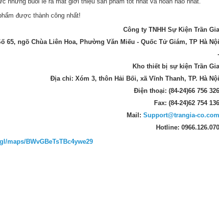
c những buổi lễ ra mắt giới thiệu sản phẩm tốt nhất và hoàn hảo nhất.
 phẩm được thành công nhất!
Công ty TNHH Sự Kiện Trần Gi
ố 65, ngõ Chùa Liên Hoa, Phường Văn Miếu - Quốc Tử Giám, TP Hà Nộ
Kho thiết bị sự kiện Trần Gi
Địa chỉ: Xóm 3, thôn Hải Bối, xã Vĩnh Thanh, TP. Hà Nộ
Điện thoại: (84-24)66 756 32
Fax: (84-24)62 754 13
Mail:
Support@trangia-co.co
Hotline: 0966.126.07
o.gl/maps/BWvGBeTsTBc4ywe29