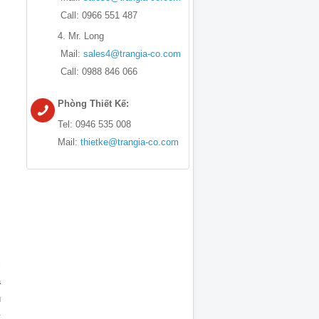
Call: 0966 551 487
4. Mr. Long
Mail:
sales4@trangia-co.com
Call: 0988 846 066
Phòng Thiết Kế:
Tel: 0946 535 008
Mail:
thietke@trangia-co.com
i
a
u
t