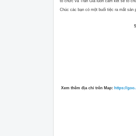
tổ chức và Trần Gia luôn cam kết sẽ tổ chứ
Chúc các bạn có một buổi tiệc ra mắt sản
S
Xem thêm địa chỉ trên Map:
https://go