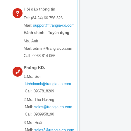
Hỏi đáp thông tin
Tel: (84-24) 66 756 326
Mail:
support@trangia-co.com
Hành chính - Tuyển dụng
Ms. Ánh
Mail: admin@trangia-co.com
Call: 0968 814 066
Phòng KD:
1.Ms. Sợi
kinhdoanh@trangia-co.com
Call: 0967818209
2.Ms. Thu Hương
Mail:
sales@trangia-co.com
Call: 0989958190
t
3.Ms. Hoài
h
Mail:
sales3@trangia-co.com