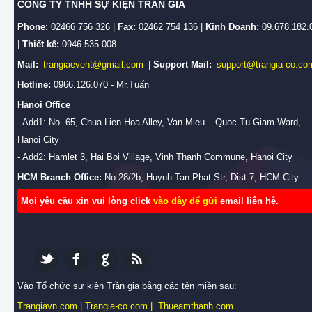
CÔNG TY TNHH SỰ KIỆN TRẦN GIA
Phone:
02466 756 326 |
Fax:
02462 754 136 |
Kinh Doanh:
09.678.182.
|
Thiết kế:
0946.535.008
Mail:
trangiaevent@gmail.com
|
Support Mail:
support@trangia-co.co
Hotline:
0966.126.070 - Mr.Tuấn
Hanoi Office
- Add1: No. 65, Chua Lien Hoa Alley, Van Mieu – Quoc Tu Giam Ward,
Hanoi City
- Add2: Hamlet 3, Hai Boi Village, Vinh Thanh Commune, Hanoi City
HCM Branch Office:
No.28/2b, Huynh Tan Phat Str, Dist.7, HCM City
Mọi yêu cầu xin vui lòng click
vào đây để gửi
email liên hệ.
Vào Tổ chức sự kiện Trần gia bằng các tên miền sau:
Trangiavn.com
|
Trangia-co.com
|
Thueamthanh.com