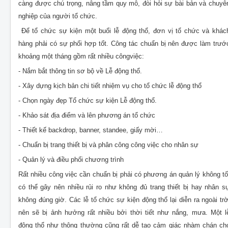
càng được chú trọng, nâng tầm quy mô, đòi hỏi sự bài bản và chuyê
nghiệp của người tổ chức.
Để tổ chức sự kiện một buổi lễ động thổ, đơn vị tổ chức và khác
hàng phải có sự phối hợp tốt. Công tác chuẩn bị nên được làm trướ
khoảng một tháng gồm rất nhiều côngviệc:
- Nắm bắt thông tin sơ bộ về Lễ động thổ.
- Xây dựng kịch bản chi tiết nhiệm vụ cho tổ chức lễ động thổ
- Chọn ngày đẹp Tổ chức sự kiện Lễ động thổ.
- Khảo sát địa điểm và lên phương án tổ chức
- Thiết kế backdrop, banner, standee, giấy mời…
- Chuẩn bị trang thiết bị và phân công công việc cho nhân sự
- Quản lý và điều phối chương trình
Rất nhiều công việc cần chuẩn bị phải có phương án quản lý không tố
có thể gây nên nhiều rủi ro như không đủ trang thiết bị hay nhân s
không đúng giờ. Các lễ tổ chức sự kiện động thổ lại diễn ra ngoài trờ
nên sẽ bị ảnh hưởng rất nhiều bởi thời tiết như nắng, mưa. Một l
động thổ như thông thường cũng rất dễ tạo cảm giác nhàm chán ch