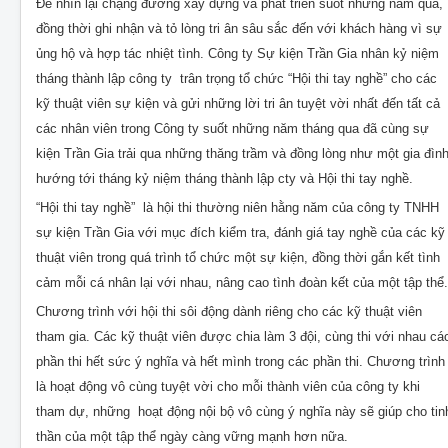
Để nhìn lại chặng đường xây dựng và phát triển suốt những năm qua,
đồng thời ghi nhận và tỏ lòng tri ân sâu sắc đến với khách hàng vì sự
ủng hộ và hợp tác nhiệt tình. Công ty Sự kiện Trần Gia nhân kỷ niệm
tháng thành lập công ty trân trọng tổ chức “Hội thi tay nghề” cho các
kỹ thuật viên sự kiện và gửi những lời tri ân tuyệt vời nhất đến tất cả
các nhân viên trong Công ty suốt những năm tháng qua đã cùng sự
kiện Trần Gia trải qua những thăng trầm và đồng lòng như một gia đìn
hướng tới tháng kỷ niệm tháng thành lập cty và Hội thi tay nghề.
“Hội thi tay nghề” là hội thi thường niên hằng năm của công ty TNHH
sự kiện Trần Gia với mục đích kiểm tra, đánh giá tay nghề của các kỹ
thuật viên trong quá trình tổ chức một sự kiện, đồng thời gắn kết tình
cảm mỗi cá nhân lại với nhau, nâng cao tình đoàn kết của một tập thể.
Chương trình với hội thi sôi động dành riêng cho các kỹ thuật viên
tham gia. Các kỹ thuật viên được chia làm 3 đội, cùng thi với nhau cá
phần thi hết sức ý nghĩa và hết mình trong các phần thi. Chương trình
là hoạt động vô cùng tuyệt vời cho mỗi thành viên của công ty khi
tham dự, những hoạt động nội bộ vô cùng ý nghĩa này sẽ giúp cho tin
thần của một tập thể ngày càng vững mạnh hơn nữa.