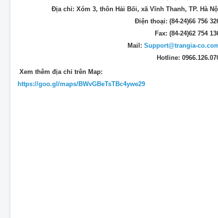
Địa chỉ: Xóm 3, thôn Hải Bối, xã Vĩnh Thanh, TP. Hà Nộ
Điện thoại: (84-24)66 756 32
Fax: (84-24)62 754 13
Mail:
Support@trangia-co.co
Hotline: 0966.126.07
Xem thêm địa chỉ trên Map:
https://goo.gl/maps/BWvGBeTsTBc4ywe29