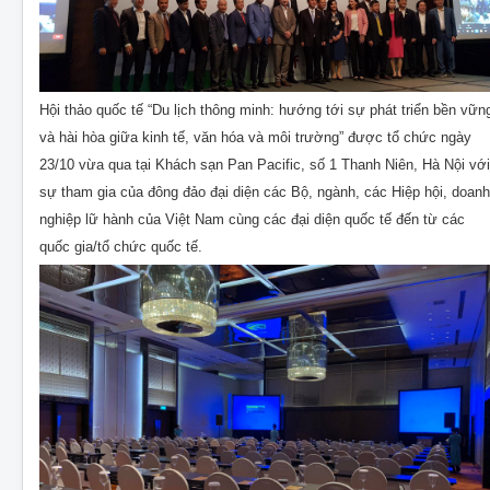
Hội thảo quốc tế “Du lịch thông minh: hướng tới sự phát triển bền vữn
và hài hòa giữa kinh tế, văn hóa và môi trường” được tổ chức ngày
23/10 vừa qua tại Khách sạn Pan Pacific, số 1 Thanh Niên, Hà Nội với
sự tham gia của đông đảo đại diện các Bộ, ngành, các Hiệp hội, doanh
nghiệp lữ hành của Việt Nam cùng các đại diện quốc tế đến từ các
quốc gia/tổ chức quốc tế.