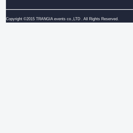
Copyright ©2015 TRANGIA events co.,LTD . All Rights Reserved.