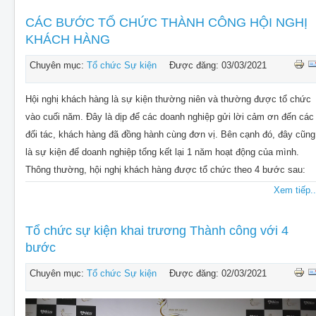
CHO THUÊ THIẾT BỊ SỰ KIỆN
CÁC BƯỚC TỔ CHỨC THÀNH CÔNG HỘI NGHỊ
THIẾT KẾ
KHÁCH HÀNG
THI CÔNG - LẮP ĐẶT THIẾT BỊ
Chuyên mục:
Tổ chức Sự kiện
Được đăng: 03/03/2021
Hội nghị khách hàng là sự kiện thường niên và thường được tổ chức
vào cuối năm. Đây là dịp để các doanh nghiệp gửi lời cảm ơn đến các
đối tác, khách hàng đã đồng hành cùng đơn vị. Bên cạnh đó, đây cũng
là sự kiện để doanh nghiệp tổng kết lại 1 năm hoạt động của mình.
Thông thường, hội nghị khách hàng được tổ chức theo 4 bước sau:
Xem tiếp..
Tổ chức sự kiện khai trương Thành công với 4
bước
Chuyên mục:
Tổ chức Sự kiện
Được đăng: 02/03/2021