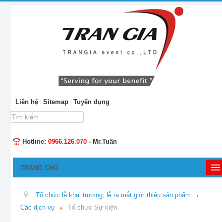
Liên hệ
Sitemap
Tuyển dụng
Tìm
kiếm...
Hotline:
0966.126.070
- Mr.Tuấn
TRANG CHỦ
GIỚI THIỆU
Tổ chức lễ khai trương, lễ ra mắt giới thiệu sản phẩm
TỔ CHỨC SỰ KIỆN
Các dịch vụ
Tổ chức Sự kiện