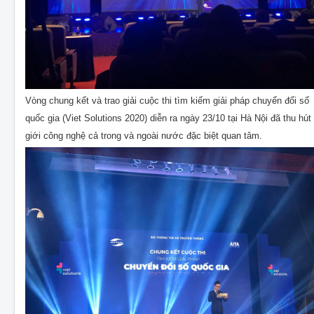
Vòng chung kết và trao giải cuộc thi tìm kiếm giải pháp chuyển đổi số
quốc gia (Viet Solutions 2020) diễn ra ngày 23/10 tại Hà Nội đã thu hút
giới công nghệ cả trong và ngoài nước đặc biệt quan tâm.