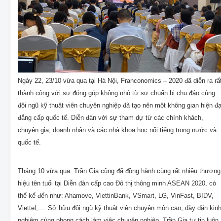
Ngày 22, 23/10 vừa qua tại Hà Nội, Franconomics – 2020 đã diễn ra rấ
thành công với sự đóng góp không nhỏ từ sự chuẩn bị chu đáo cùng
đội ngũ kỹ thuật viên chuyên nghiệp đã tạo nên một không gian hiện đạ
đẳng cấp quốc tế. Diễn đàn với sự tham dự từ các chính khách,
chuyên gia, doanh nhân và các nhà khoa học nổi tiếng trong nước và
quốc tế.
Tháng 10 vừa qua. Trần Gia cũng đã đồng hành cùng rất nhiều thương
hiệu tên tuổi tại Diễn đàn cấp cao Đô thị thông minh ASEAN 2020, có
thể kể đến như: Ahamove, ViettinBank, VSmart, LG, VinFast, BIDV,
Viettel,.... Sở hữu đội ngũ kỹ thuật viên chuyên môn cao, dày dặn kin
nghiệm cùng phong cách làm việc chuyên nghiệp, Trần Gia tự tin luôn